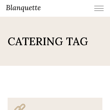
Skip
to
the
content
CATERING TAG